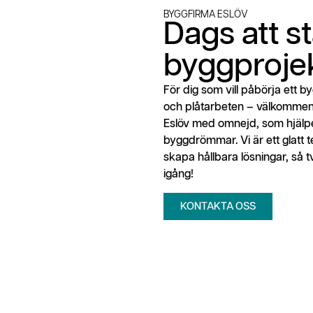
BYGGFIRMA ESLÖV
Dags att st
byggproje
För dig som vill påbörja ett b
och plåtarbeten – välkommen t
Eslöv med omnejd, som hjälper
byggdrömmar. Vi är ett glatt 
skapa hållbara lösningar, så t
igång!
KONTAKTA OSS