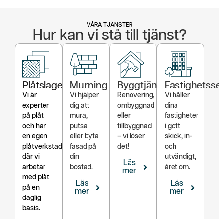
VÅRA TJÄNSTER
Hur kan vi stå till tjänst?
Plåtslageri
Murning
Byggtjänster
Fastighetss
Vi är
Vi hjälper
Renovering,
Vi håller
experter
dig att
ombyggnad
dina
på plåt
mura,
eller
fastigheter
och har
putsa
tillbyggnad
i gott
en egen
eller byta
– vi löser
skick, in-
plåtverkstad
fasad på
det!
och
där vi
din
utvändigt,
Läs
arbetar
bostad.
året om.
mer
med plåt
Läs
Läs
på en
mer
mer
daglig
basis.