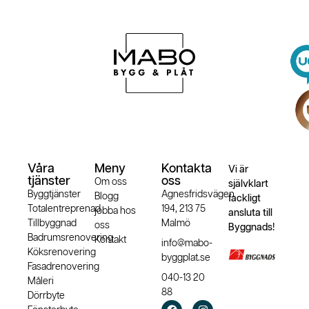
Våra
Meny
Kontakta
Vi är
tjänster
oss
Om oss
självklart
Byggtjänster
Agnesfridsvägen
Blogg
fackligt
Totalentreprenad
194, 213 75
jobba hos
ansluta till
Tillbyggnad
Malmö
oss
Byggnads!
Badrumsrenovering
Kontakt
info@mabo-
Köksrenovering
byggplat.se
Fasadrenovering
040-13 20
Måleri
88
Dörrbyte