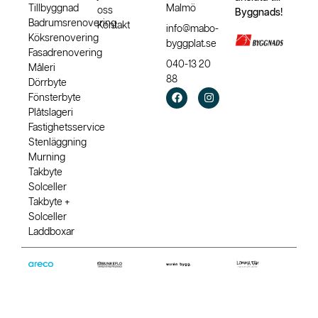
Tillbyggnad
Malmö
oss
Byggnads!
Badrumsrenovering
Kontakt
info@mabo-
Köksrenovering
byggplat.se
Fasadrenovering
040-13 20
Måleri
88
Dörrbyte
Fönsterbyte
Plåtslageri
Fastighetsservice
Stenläggning
Murning
Takbyte
Solceller
Takbyte +
Solceller
Laddboxar