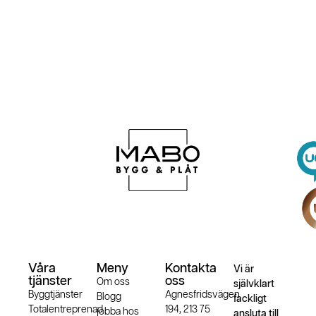
Våra
Meny
Kontakta
Vi är
tjänster
oss
Om oss
självklart
Byggtjänster
Agnesfridsvägen
Blogg
fackligt
Totalentreprenad
194, 213 75
jobba hos
ansluta till