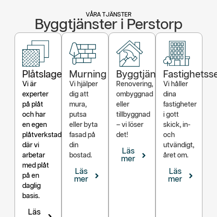
VÅRA TJÄNSTER
Byggtjänster i Perstorp
Plåtslageri
Murning
Byggtjänster
Fastighetss
Vi är
Vi hjälper
Renovering,
Vi håller
experter
dig att
ombyggnad
dina
på plåt
mura,
eller
fastigheter
och har
putsa
tillbyggnad
i gott
en egen
eller byta
– vi löser
skick, in-
plåtverkstad
fasad på
det!
och
där vi
din
utvändigt,
Läs
arbetar
bostad.
året om.
mer
med plåt
Läs
Läs
på en
mer
mer
daglig
basis.
Läs