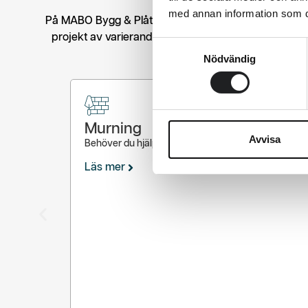
med annan information som du 
På MABO Bygg & Plåt erbjuder vi ett komplett utbud a
projekt av varierande storlek och komplexitet. Oavse
Samtyckesval
pålitligt
Nödvändig
Murning
Avvisa
Behöver du hjälp med att mura, eller kanske putsa
Läs mer