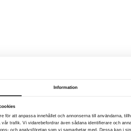
Information
cookies
e för att anpassa innehållet och annonserna till användarna, tillh
VÅRA TJÄNSTER
vår trafik. Vi vidarebefordrar även sådana identifierare och anna
Hur kan vi hjälpa dig?
nnons- och analysföretag som vi samarbetar med. Dessa kan i sin