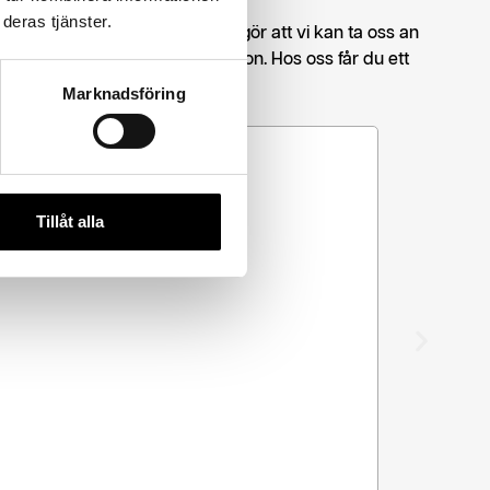
deras tjänster.
en rad olika områden, vilket gör att vi kan ta oss an
grannhet och tydlig kommunikation. Hos oss får du ett
 som kund.
Marknadsföring
Plå
Tillåt alla
Våra 
Läs 