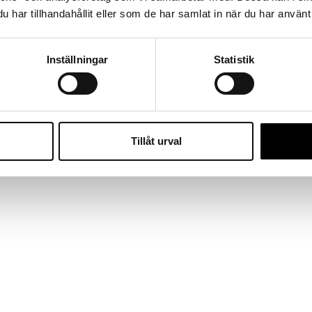
har tillhandahållit eller som de har samlat in när du har använt 
v byggtjänster. Våra hantverkare har mångårig erfarenhet inom 
tt vilket projekt du har i åtanke arbetar vi alltid med stor nog
 byggföretag som verkligen bryr sig om resultatet – och om dig
Inställningar
Statistik
Tillåt urval
 fasaden?