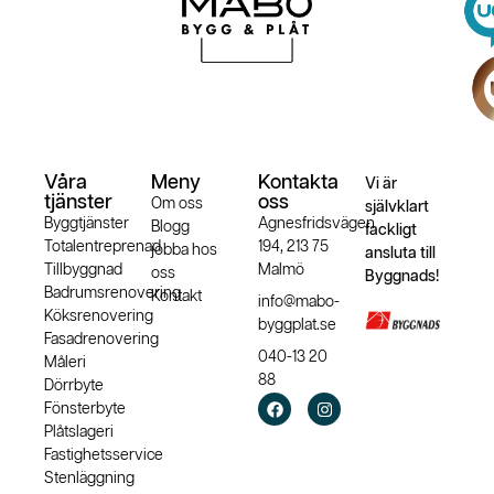
Våra
Meny
Kontakta
Vi är
tjänster
oss
Om oss
självklart
Byggtjänster
Agnesfridsvägen
Blogg
fackligt
Totalentreprenad
194, 213 75
jobba hos
ansluta till
Tillbyggnad
Malmö
oss
Byggnads!
Badrumsrenovering
Kontakt
info@mabo-
Köksrenovering
byggplat.se
Fasadrenovering
040-13 20
Måleri
88
Dörrbyte
Fönsterbyte
Plåtslageri
Fastighetsservice
Stenläggning