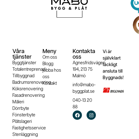
Våra
Meny
Kontakta
Vi är
tjänster
oss
Om oss
självklart
Byggtjänster
Agnesfridsvägen
Blogg
fackligt
Totalentreprenad
194, 213 75
jobba hos
ansluta till
Tillbyggnad
Malmö
oss
Byggnads!
Badrumsrenovering
Kontakt
info@mabo-
Köksrenovering
byggplat.se
Fasadrenovering
040-13 20
Måleri
88
Dörrbyte
Fönsterbyte
Plåtslageri
Fastighetsservice
Stenläggning