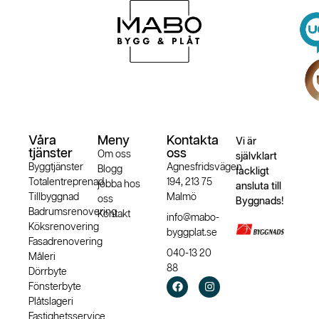
Våra
Meny
Kontakta
Vi är
tjänster
oss
Om oss
självklart
Byggtjänster
Agnesfridsvägen
Blogg
fackligt
Totalentreprenad
194, 213 75
jobba hos
ansluta till
Tillbyggnad
Malmö
oss
Byggnads!
Badrumsrenovering
Kontakt
info@mabo-
Köksrenovering
byggplat.se
Fasadrenovering
040-13 20
Måleri
88
Dörrbyte
Fönsterbyte
Plåtslageri
Fastighetsservice