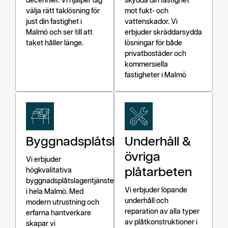
decennier. Vi hjälper dig
skydda din fastighet
välja rätt taklösning för
mot fukt- och
just din fastighet i
vattenskador. Vi
Malmö och ser till att
erbjuder skräddarsydda
taket håller länge.
lösningar för både
privatbostäder och
kommersiella
fastigheter i Malmö
Byggnadsplåtslageri
Underhåll &
övriga
Vi erbjuder
plåtarbeten
högkvalitativa
byggnadsplåtslageritjänster
Vi erbjuder löpande
i hela Malmö. Med
underhåll och
modern utrustning och
reparation av alla typer
erfarna hantverkare
av plåtkonstruktioner i
skapar vi