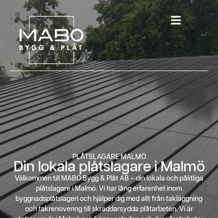
PLÅTSLAGARE MALMÖ
Din lokala plåtslagare i Malmö
Välkommen till MABO Bygg & Plåt AB – din lokala och pålitliga
plåtslagare i Malmö. Vi har lång erfarenhet inom
byggnadsplåtslageri och hjälper dig med allt från takläggning
och takrenovering till skräddarsydda plåtarbeten. Vi är