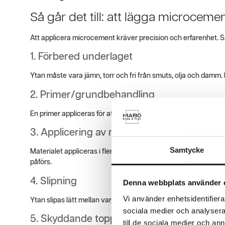
Så går det till: att lägga microceme
Att applicera microcement kräver precision och erfarenhet. Så h
1. Förbered underlaget
Ytan måste vara jämn, torr och fri från smuts, olja och damm.
2. Primer/grundbehandling
En primer appliceras för att förbättra vidhäftningen.
3. Applicering av microcement
Samtycke
Materialet appliceras i flera tunna lager (vanligtvis 2–3 lager
påförs.
4. Slipning
Denna webbplats använder 
Vi använder enhetsidentifierar
Ytan slipas lätt mellan varje lager för att få en jämn finish.
sociala medier och analysera 
5. Skyddande topplack
till de sociala medier och a