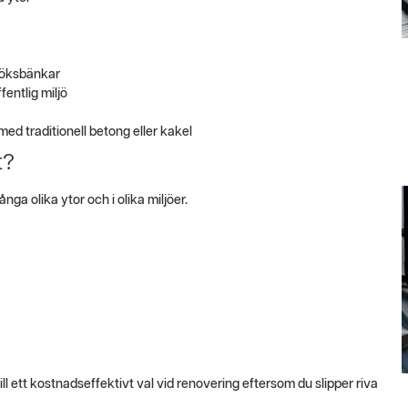
 köksbänkar
fentlig miljö
med traditionell betong eller kakel
t?
a olika ytor och i olika miljöer.
l ett kostnadseffektivt val vid renovering eftersom du slipper riva