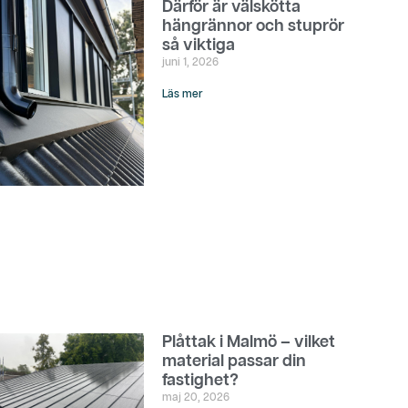
Därför är välskötta
hängrännor och stuprör
så viktiga
juni 1, 2026
Läs mer
Plåttak i Malmö – vilket
material passar din
fastighet?
maj 20, 2026