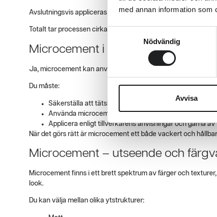
med annan information som du 
Avslutningsvis appliceras en topplack eller sealer för att skyd
Totalt tar processen cirka 3–5 dagar beroende på ytan och mi
Samtyckesval
Nödvändig
Microcement i badrum – godkänt ell
Ja, microcement kan användas i badrum, inklusive i duschutry
Du måste:
Avvisa
Säkerställa att tätskiktet är godkänt
Använda microcement som är vattentätt och lämpat f
Applicera enligt tillverkarens anvisningar och gärna a
När det görs rätt är microcement ett både vackert och hållbart 
Microcement – utseende och färgv
Microcement finns i ett brett spektrum av färger och texturer, 
look.
Du kan välja mellan olika ytstrukturer: