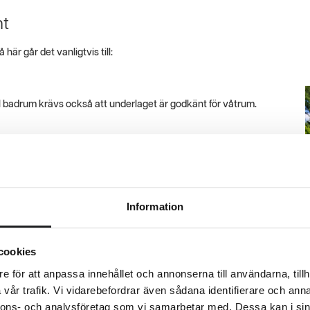
nt
är går det vanligtvis till:
 I badrum krävs också att underlaget är godkänt för våtrum.
Information
) med spackel eller specialverktyg. Varje lager får torka innan nästa
cookies
e för att anpassa innehållet och annonserna till användarna, tillh
vår trafik. Vi vidarebefordrar även sådana identifierare och anna
nnons- och analysföretag som vi samarbetar med. Dessa kan i sin