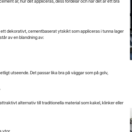
ement är, hur det appliceras, dess fördelar och när det är ett bra
ett dekorativt, cementbaserat ytskikt som appliceras i tunna lager
står av en blandning av:
hetligt utseende. Det passar lika bra på väggar som på golv,
?
traktivt alternativ till traditionella material som kakel, klinker eller
a ytor