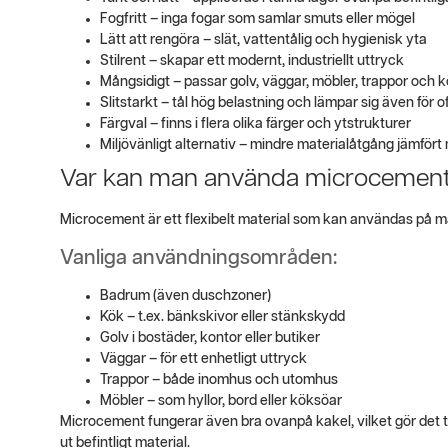
Fogfritt – inga fogar som samlar smuts eller mögel
Lätt att rengöra – slät, vattentålig och hygienisk yta
Stilrent – skapar ett modernt, industriellt uttryck
Mångsidigt – passar golv, väggar, möbler, trappor och
Slitstarkt – tål hög belastning och lämpar sig även för of
Färgval – finns i flera olika färger och ytstrukturer
Miljövänligt alternativ – mindre materialåtgång jämfört 
Var kan man använda microcemen
Microcement är ett flexibelt material som kan användas på mång
Vanliga användningsområden:
Badrum (även duschzoner)
Kök – t.ex. bänkskivor eller stänkskydd
Golv i bostäder, kontor eller butiker
Väggar – för ett enhetligt uttryck
Trappor – både inomhus och utomhus
Möbler – som hyllor, bord eller köksöar
Microcement fungerar även bra ovanpå kakel, vilket gör det til
ut befintligt material.