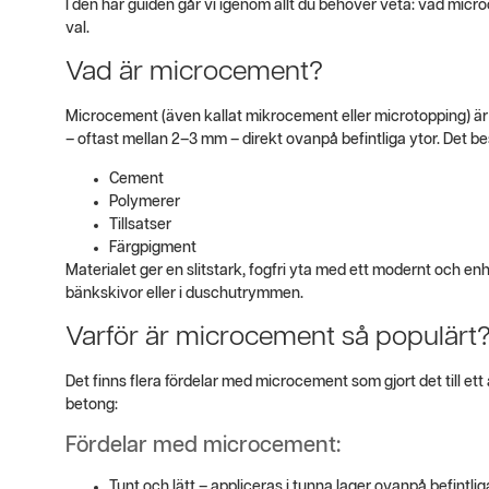
I den här guiden går vi igenom allt du behöver veta: vad microc
val.
Vad är microcement?
Microcement (även kallat mikrocement eller microtopping) är 
– oftast mellan 2–3 mm – direkt ovanpå befintliga ytor. Det be
Cement
Polymerer
Tillsatser
Färgpigment
Materialet ger en slitstark, fogfri yta med ett modernt och en
bänkskivor eller i duschutrymmen.
Varför är microcement så populärt
Det finns flera fördelar med microcement som gjort det till ett at
betong:
Fördelar med microcement:
Tunt och lätt – appliceras i tunna lager ovanpå befintlig