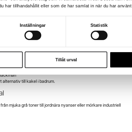
har tillhandahållit eller som de har samlat in när du har använt 
da ytan mot väta, fläckar och slitage.
ljön.
Inställningar
Statistik
er inte?
mmen – men det är viktigt att det installeras korrekt.
Tillåt urval
ör våtrum
v fackman
alternativ till kakel i badrum.
al
från mjuka grå toner till jordnära nyanser eller mörkare industriell