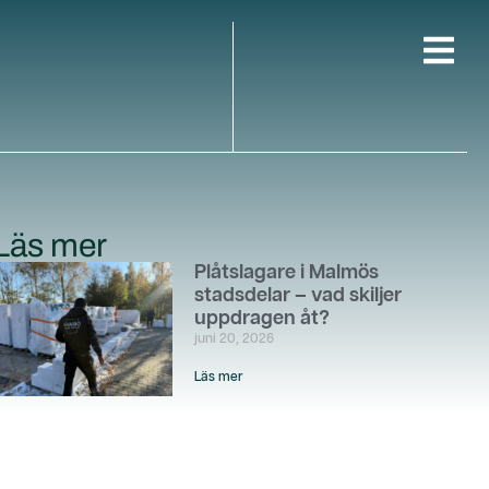
Läs mer
Plåtslagare i Malmös
stadsdelar – vad skiljer
uppdragen åt?
juni 20, 2026
Läs mer