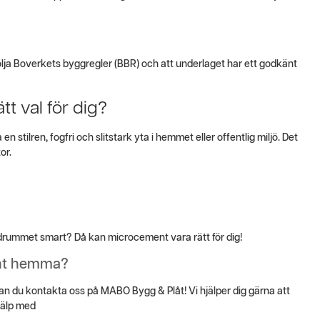
 följa Boverkets byggregler (BBR) och att underlaget har ett godkänt
t val för dig?
n stilren, fogfri och slitstark yta i hemmet eller offentlig miljö. Det
or.
 badrummet smart? Då kan microcement vara rätt för dig!
ent hemma?
an du kontakta oss på MABO Bygg & Plåt! Vi hjälper dig gärna att
hjälp med