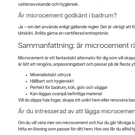
vattenavvisande och hygienisk.
Är microcement godkänt i badrum?
Ja – om det används enligt gällande regler. Det är viktigt att
tätskikt. Anlita gärna en certifierad entreprenör.
Sammanfattning: är microcement rät
Microcement är ett fantastiskt alternativ för dig som vill skapa e
är lätt att rengöra, anpassningsbart och passar på de flesta yt
Minimalistiskt uttryck
Hållbart och hygieniskt
Perfekt för badrum, kök, golv och väggar
Kan läggas ovanpå befintliga material
Vill du slippa fula fogar, skapa ett unikt hem eller renovera
Är du intresserad av att lägga microcem
Om du vill veta mer om microcement och hur du går tillväga k
hitta en lösning som passar för ditt hem. Hos oss får du alltid 