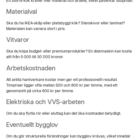
Ett större kök kräver mer material och arbete, vilket påverkar slutpriset.
Materialval
Ska du ha IKEA-skåp eller platsbyggt kök? Stenskivor eller laminat?
Materialen kan variera stort i pris.
Vitvaror
Ska du köpa budget- eller premiumprodukter? En diskmaskin kan kosta
allt från 5 000 till 30 000 kronor.
Arbetskostnaden
Att anlita hantverkare kostar men ger ett professionellt resultat.
Timpriser ligger ofta mellan 500 och 800 kr per timme, med ett
genomsnitt på cirka 600 kr per timme.
Elektriska och VVS-arbeten
Om du ska flytta rör eller eluttag kan det öka kostnaden betydligt.
Eventuellt bygglov
Om du gör strukturella förändringar kan bygglov krävas, vilket innebär