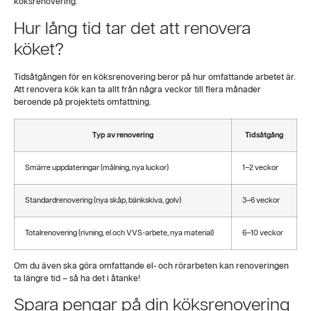
köksrenovering.
Hur lång tid tar det att renovera
köket?
Tidsåtgången för en köksrenovering beror på hur omfattande arbetet är.
Att renovera kök kan ta allt från några veckor till flera månader
beroende på projektets omfattning.
Typ av renovering
Tidsåtgång
Smärre uppdateringar (målning, nya luckor)
1–2 veckor
Standardrenovering (nya skåp, bänkskiva, golv)
3–6 veckor
Totalrenovering (rivning, el och VVS-arbete, nya material)
6–10 veckor
Om du även ska göra omfattande el- och rörarbeten kan renoveringen
ta längre tid – så ha det i åtanke!
Spara pengar på din köksrenovering