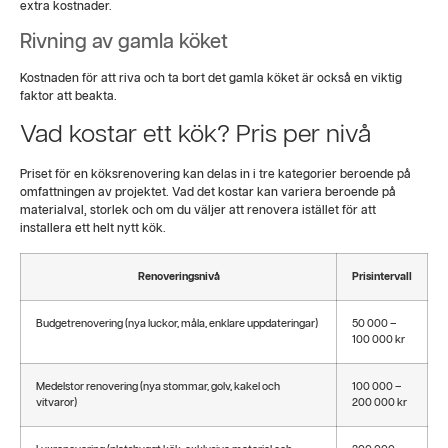
extra kostnader.
Rivning av gamla köket
Kostnaden för att riva och ta bort det gamla köket är också en viktig
faktor att beakta.
Vad kostar ett kök? Pris per nivå
Priset för en köksrenovering kan delas in i tre kategorier beroende på
omfattningen av projektet. Vad det kostar kan variera beroende på
materialval, storlek och om du väljer att renovera istället för att
installera ett helt nytt kök.
Renoveringsnivå
Prisintervall
Budgetrenovering (nya luckor, måla, enklare uppdateringar)
50 000 –
100 000 kr
Medelstor renovering (nya stommar, golv, kakel och
100 000 –
vitvaror)
200 000 kr