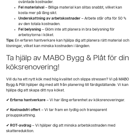
oväntade kostnader.
Fel materialval
– Billiga material kan slitas snabbt, vilket kan
kosta mer på lång sikt.
Underskattning av arbetskostnader
– Arbete står ofta för 50 %
av den totala kostnaden.
Fel belysning
– Glöm inte att planera in bra belysning för
arbetsytorna i köket.
Tips:
En erfaren hantverkare kan hjälpa dig att planera rätt material och
lösningar, vilket kan minska kostnaden i längden.
Ta hjälp av MABO Bygg & Plåt för din
köksrenovering!
Vill du ha ett nytt kök med hög kvalitet och slippa stressen? Vi på MABO
Bygg & Plåt hjälper dig med allt från planering till färdigställande. Vi kan
hjälpa dig att skapa ditt nya köket.
✔ Erfarna hantverkare
– Vi har lång erfarenhet av köksrenoveringar.
✔ Kostnadsfri offert
– Vi tar fram en tydlig och transparent
prisuppskattning.
✔ ROT-avdrag
– Vi hjälper dig att minska arbetskostnaden med
skattereduktion.