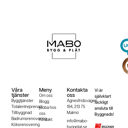
Våra
Meny
Kontakta
Vi är
tjänster
oss
Om oss
självklart
Byggtjänster
Agnesfridsvägen
Blogg
fackligt
Totalentreprenad
194, 213 75
jobba hos
ansluta till
Tillbyggnad
Malmö
oss
Byggnads!
Badrumsrenovering
Kontakt
info@mabo-
Köksrenovering
byggplat.se