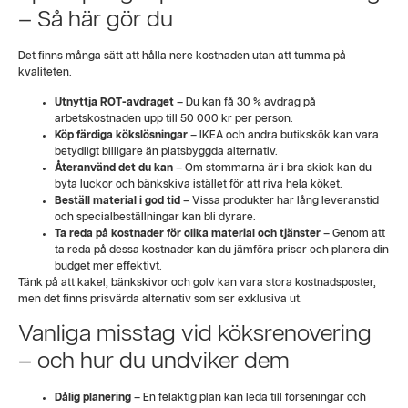
– Så här gör du
Det finns många sätt att hålla nere kostnaden utan att tumma på
kvaliteten.
Utnyttja ROT-avdraget
– Du kan få 30 % avdrag på
arbetskostnaden upp till 50 000 kr per person.
Köp färdiga kökslösningar
– IKEA och andra butikskök kan vara
betydligt billigare än platsbyggda alternativ.
Återanvänd det du kan
– Om stommarna är i bra skick kan du
byta luckor och bänkskiva istället för att riva hela köket.
Beställ material i god tid
– Vissa produkter har lång leveranstid
och specialbeställningar kan bli dyrare.
Ta reda på kostnader för olika material och tjänster
– Genom att
ta reda på dessa kostnader kan du jämföra priser och planera din
budget mer effektivt.
Tänk på att kakel, bänkskivor och golv kan vara stora kostnadsposter,
men det finns prisvärda alternativ som ser exklusiva ut.
Vanliga misstag vid köksrenovering
– och hur du undviker dem
Dålig planering
– En felaktig plan kan leda till förseningar och