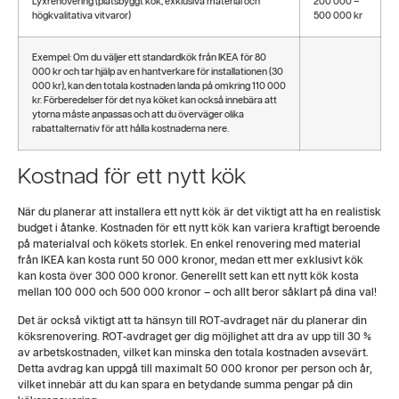
Lyxrenovering (platsbyggt kök, exklusiva material och
200 000 –
högkvalitativa vitvaror)
500 000 kr
Exempel: Om du väljer ett standardkök från IKEA för 80
000 kr och tar hjälp av en hantverkare för installationen (30
000 kr), kan den totala kostnaden landa på omkring 110 000
kr. Förberedelser för det nya köket kan också innebära att
ytorna måste anpassas och att du överväger olika
rabattalternativ för att hålla kostnaderna nere.
Kostnad för ett nytt kök
När du planerar att installera ett nytt kök är det viktigt att ha en realistisk
budget i åtanke. Kostnaden för ett nytt kök kan variera kraftigt beroende
på materialval och kökets storlek. En enkel renovering med material
från IKEA kan kosta runt 50 000 kronor, medan ett mer exklusivt kök
kan kosta över 300 000 kronor. Generellt sett kan ett nytt kök kosta
mellan 100 000 och 500 000 kronor – och allt beror såklart på dina val!
Det är också viktigt att ta hänsyn till ROT-avdraget när du planerar din
köksrenovering. ROT-avdraget ger dig möjlighet att dra av upp till 30 %
av arbetskostnaden, vilket kan minska den totala kostnaden avsevärt.
Detta avdrag kan uppgå till maximalt 50 000 kronor per person och år,
vilket innebär att du kan spara en betydande summa pengar på din