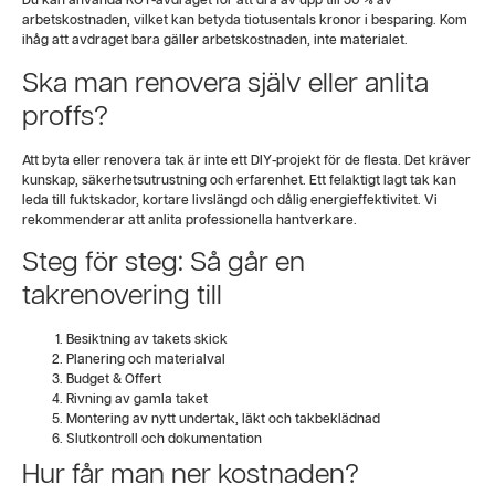
Du kan använda ROT-avdraget för att dra av upp till 30 % av
arbetskostnaden, vilket kan betyda tiotusentals kronor i besparing. Kom
ihåg att avdraget bara gäller arbetskostnaden, inte materialet.
Ska man renovera själv eller anlita
proffs?
Att byta eller renovera tak är inte ett DIY-projekt för de flesta. Det kräver
kunskap, säkerhetsutrustning och erfarenhet. Ett felaktigt lagt tak kan
leda till fuktskador, kortare livslängd och dålig energieffektivitet. Vi
rekommenderar att anlita professionella hantverkare.
Steg för steg: Så går en
takrenovering till
Besiktning av takets skick
Planering och materialval
Budget & Offert
Rivning av gamla taket
Montering av nytt undertak, läkt och takbeklädnad
Slutkontroll och dokumentation
Hur får man ner kostnaden?