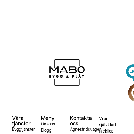
Våra
Meny
Kontakta
Vi är
tjänster
oss
Om oss
självklart
Byggtjänster
Agnesfridsvägen
Blogg
fackligt