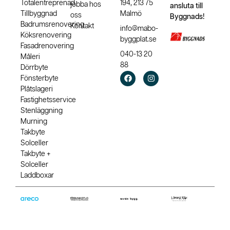
Totalentreprenad
194, 213 75
jobba hos
ansluta till
Tillbyggnad
Malmö
oss
Byggnads!
Badrumsrenovering
Kontakt
info@mabo-
Köksrenovering
byggplat.se
Fasadrenovering
040-13 20
Måleri
88
Dörrbyte
Fönsterbyte
Plåtslageri
Fastighetsservice
Stenläggning
Murning
Takbyte
Solceller
Takbyte +
Solceller
Laddboxar