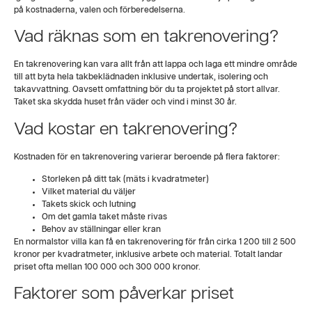
på kostnaderna, valen och förberedelserna.
Vad räknas som en takrenovering?
En takrenovering kan vara allt från att lappa och laga ett mindre område
till att byta hela takbeklädnaden inklusive undertak, isolering och
takavvattning. Oavsett omfattning bör du ta projektet på stort allvar.
Taket ska skydda huset från väder och vind i minst 30 år.
Vad kostar en takrenovering?
Kostnaden för en takrenovering varierar beroende på flera faktorer:
Storleken på ditt tak (mäts i kvadratmeter)
Vilket material du väljer
Takets skick och lutning
Om det gamla taket måste rivas
Behov av ställningar eller kran
En normalstor villa kan få en takrenovering för från cirka 1 200 till 2 500
kronor per kvadratmeter, inklusive arbete och material. Totalt landar
priset ofta mellan 100 000 och 300 000 kronor.
Faktorer som påverkar priset