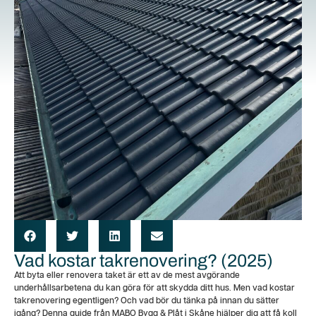
Vad kostar takrenovering? (2025)
Att byta eller renovera taket är ett av de mest avgörande
underhållsarbetena du kan göra för att skydda ditt hus. Men vad kostar
takrenovering egentligen? Och vad bör du tänka på innan du sätter
igång? Denna guide från MABO Bygg & Plåt i Skåne hjälper dig att få koll