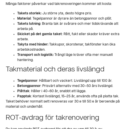
Många faktorer påverkar vad takrenoveringen kommer att kosta:
Takets storlek:
Ju större yta, desto högre pris.
Material
: Tegelpannor är dyrare än betongpannor och plåt.
Takets lutning
: Branta tak är svårare och mer tidskrävande att
arbeta på.
Skicket på det gamla taket
: Rått, fukt eller skador kräver extra
arbete.
Takyta med hinder:
Takkupor, skorstenar, takfönster kan öka
arbetskostnaden.
Transport och logistik:
Trångt läge kräver ofta mer manuell
hantering.
Takmaterial och deras livslängd
Tegelpannor
: Hållbart och vackert. Livslängd upp till 100 år.
Betongpannor
: Prisvärt alternativ med 30–50 års livslängd.
Plåttak
: Håller i 40–60 år, snabbt att lägga.
Papptak
: Kortast livslängd, 15–25 år, används ofta på platta tak.
Taket behöver normalt sett renoveras var 30:e till 50:e år beroende på
material och underhåll.
ROT-avdrag för takrenovering